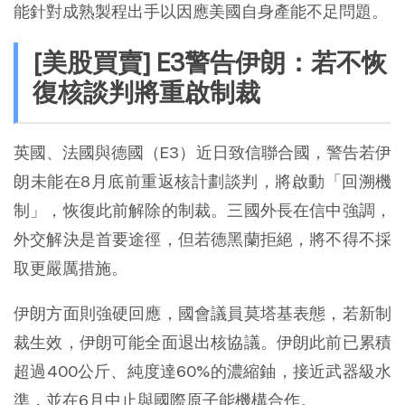
能針對成熟製程出手以因應美國自身產能不足問題。
[美股買賣] E3警告伊朗：若不恢
復核談判將重啟制裁
英國、法國與德國（E3）近日致信聯合國，警告若伊
朗未能在8月底前重返核計劃談判，將啟動「回溯機
制」，恢復此前解除的制裁。三國外長在信中強調，
外交解決是首要途徑，但若德黑蘭拒絕，將不得不採
取更嚴厲措施。
伊朗方面則強硬回應，國會議員莫塔基表態，若新制
裁生效，伊朗可能全面退出核協議。伊朗此前已累積
超過400公斤、純度達60%的濃縮鈾，接近武器級水
準，並在6月中止與國際原子能機構合作。