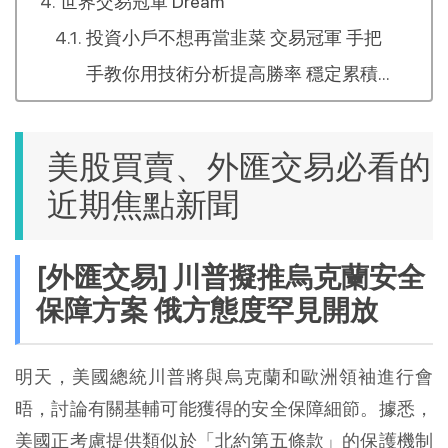
世界交易冠軍 Dream
投資小戶不想再當韭菜 交易冠軍 手把
手教你用技術分析提高勝率 穩定累積
財富 這本書手把手教你做交易規劃，
操作股票、期貨、外匯保證金、加密貨
美股買賣、外匯交易必看的
幣，一本搞定
近期焦點新聞
[外匯交易] 川普擬推烏克蘭安全
保障方案 俄方態度罕見開放
明天，美國總統川普將與烏克蘭和歐洲領袖進行會
晤，討論有關基輔可能獲得的安全保障細節。據悉，
美國正考慮提供類似於「北約第五條款」的保護機制