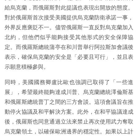
給烏克蘭，而俄羅斯對此提議也表現出開放的態度。
對於俄羅斯首次接受美國提供烏克蘭防衛承諾一事，
外界反應褒貶不一。儘管俄羅斯一直反對烏克蘭加入
北約，但他們似乎能夠接受其他形式的安全保障協
定。而俄羅斯總統蒲亭在和川普舉行阿拉斯加會議後
表示，確保烏克蘭的安全是「必要且可行」，並且表
示願意積極參與。
同時，美國國務卿盧比歐也強調已取得了「一些進
展」，希望最終能夠達成川普、烏克蘭總統澤倫斯基
和俄羅斯總統普丁之間的三方會談。這項會議旨在推
動停火協議及和平解決方案。此外，在和平協議達成
後，俄羅斯也同意通過立法來禁止再次使用武力奪取
烏克蘭領土，以確保歐洲邊界的穩定性。如果以上計