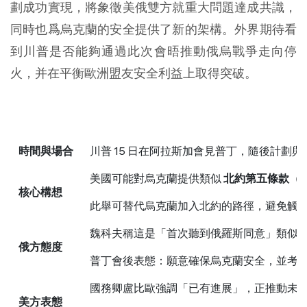
劃成功實現，將象徵美俄雙方就重大問題達成共識，
同時也爲烏克蘭的安全提供了新的架構。外界期待看
到川普是否能夠通過此次會晤推動俄烏戰爭走向停
火，并在平衡歐洲盟友安全利益上取得突破。
時間與場合
川普 15 日在阿拉斯加會見普丁，隨後計劃
美國可能對烏克蘭提供類似
北約第五條款（
核心構想
此舉可替代烏克蘭加入北約的路徑，避免觸
魏科夫稱這是「首次聽到俄羅斯同意」類似
俄方態度
普丁會後表態：願意確保烏克蘭安全，並考
國務卿盧比歐強調「已有進展」，正推動未
美方表態